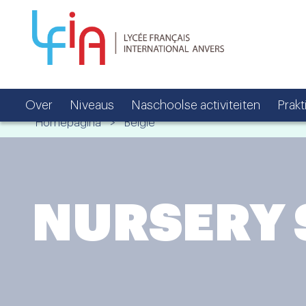
Over
Niveaus
Naschoolse activiteiten
Prakt
Homepagina
>
België
NURSERY