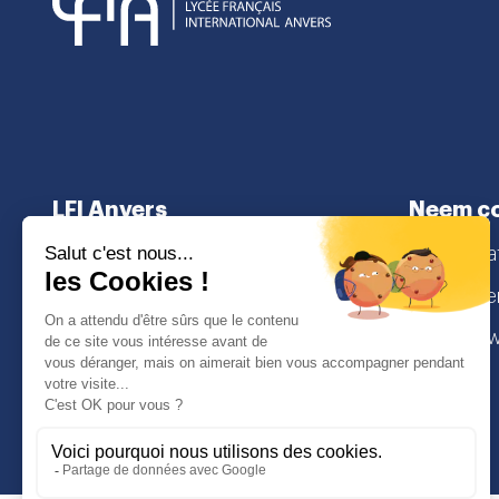
LFI Anvers
Neem co
Over
secretaria
Niveaus
Lamorinier
Inschrijvingen
2018 Antw
I
Face