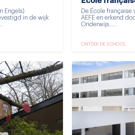
École français
en Engels)
De École française 
vestigd in de wijk
AEFE en erkend door
..
Onderwijs......
ONTDEK DE SCHOOL