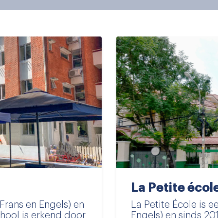
La Petite écol
(Frans en Engels) en
La Petite École is e
hool is erkend door
Engels) en sinds 201