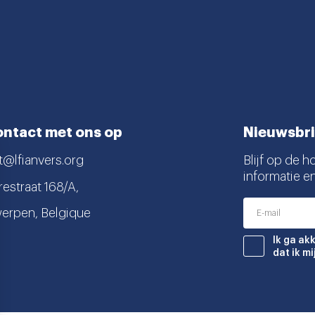
ntact met ons op
Nieuwsbri
t@lfianvers.org
Blijf op de h
informatie e
estraat 168/A,
erpen, Belgique
nstagram
book
Ik ga ak
dat ik m