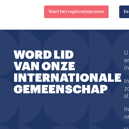
Start het registratieproces
Ee
WORD LID
U
e
VAN ONZE
in
INTERNATIONALE
I
GEMEENSCHAP
z
s
I
o