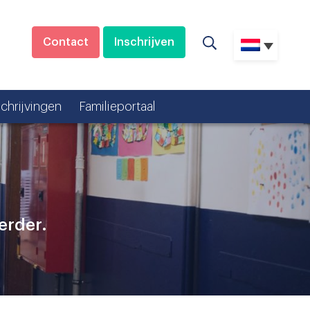
Contact
Inschrijven
schrijvingen
Familieportaal
erder.