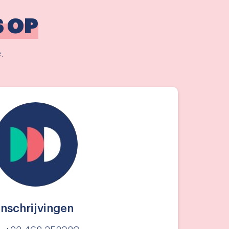
 OP
.
Inschrijvingen