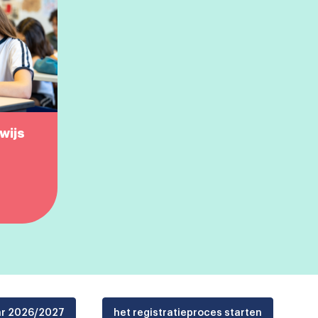
wijs
aar 2026/2027
het registratieproces starten