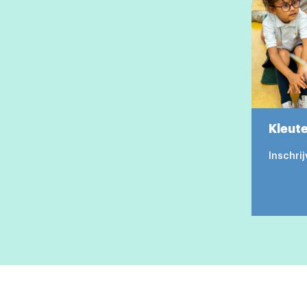
Kleut
Inschri