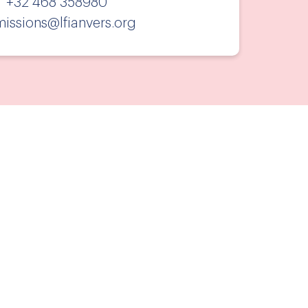
+32 468 358980
issions@lfianvers.org