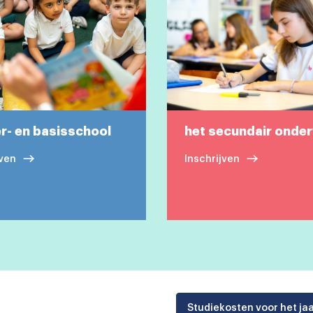
er- en basisschool
het secundair onder
jven
Inschrijven
Studiekosten voor het j