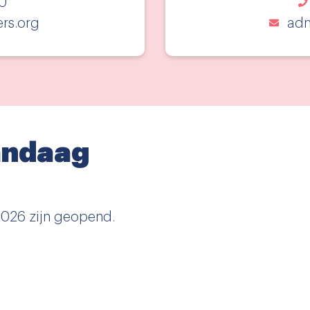
0
ers.org
adm
vandaag
2026 zijn geopend.