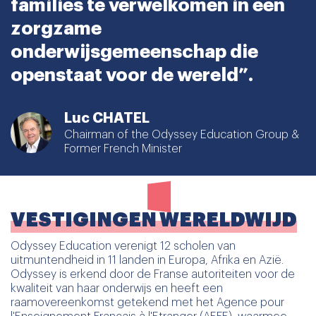
families te verwelkomen in een
zorgzame
onderwijsgemeenschap die
openstaat voor de wereld”.
Luc CHATEL
Chairman of the Odyssey Education Group &
Former French Minister
VESTIGINGEN WERELDWIJD
Odyssey Education verenigt 12 scholen van
uitmuntendheid in 11 landen in Europa, Afrika en Azië.
Odyssey is erkend door de Franse autoriteiten voor de
kwaliteit van haar onderwijs en heeft een
raamovereenkomst getekend met het Agence pour