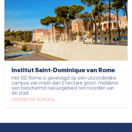
Institut Saint-Dominique van Rome
Het ISD Rome is gevestigd op een uitzonderlijke
campus van meer dan 5 hectare groot, middenin
een beschermd natuurgebied ten noorden van
de stad...
ONTDEK DE SCHOOL