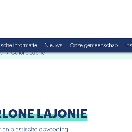
ische informatie
Nieuws
Onze gemeenschap
In
js
> Garlone Lajonie
LONE LAJONIE
ur en plastische opvoeding