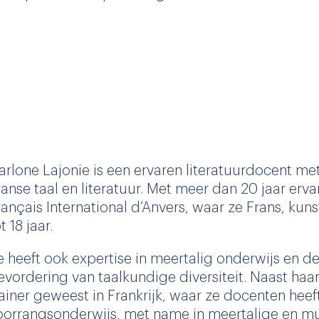
arlone Lajonie is een ervaren literatuurdocent me
ranse taal en literatuur. Met meer dan 20 jaar er
rançais International d’Anvers, waar ze Frans, kuns
t 18 jaar.
e heeft ook expertise in meertalig onderwijs en d
evordering van taalkundige diversiteit. Naast haa
rainer geweest in Frankrijk, waar ze docenten heef
oorrangsonderwijs, met name in meertalige en mu