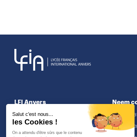
LFI Anvers
Neem co
Over
secretaria
Niveaus
Lamorinier