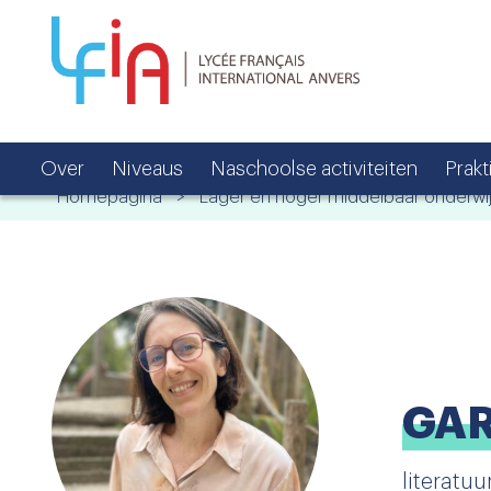
Over
Niveaus
Naschoolse activiteiten
Prakt
Homepagina
>
Lager en hoger middelbaar onderwi
GAR
literatu