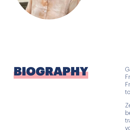
BIOGRAPHY
G
F
F
to
Z
b
t
v