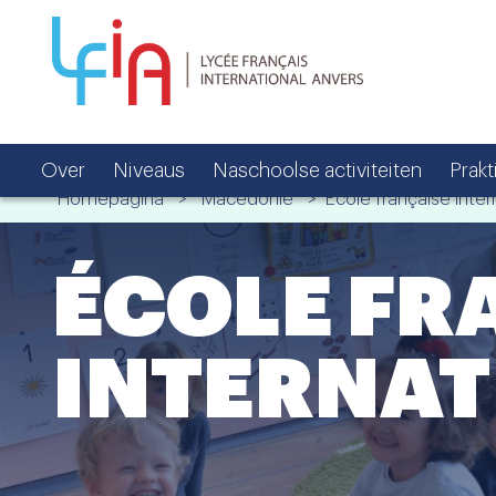
Over
Niveaus
Naschoolse activiteiten
Prakt
Homepagina
>
Macedonië
> École française inter
ÉCOLE FR
INTERNAT