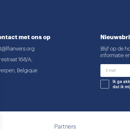
ntact met ons op
Nieuwsbri
t@lfianvers.org
Blijf op de h
informatie e
estraat 168/A,
erpen, Belgique
nstagram
book
Ik ga ak
dat ik m
Partners