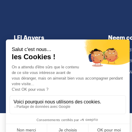
LFI Anvers
Neem co
Over
secretaria
Niveaus
Lamorinier
Inschrijvingen
2018 Antw
I
Face