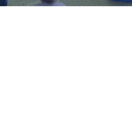
l meer dan 20 jaar ontwikkelt de
École française 
et hetzelfde doel: zijn leerlingen laten uitblinken
e klassen zijn erkend tot en met niveau CM2 en zul
iddelbare school. Door de kleine klassen kunnen 
nze leerlingen, de lesstof op verschillende mani
ogelijk presteren en zich aanpassen aan hun capa
ls partner van de AEFE bieden wij onderwijs vol
nderwijs wordt ook door de lokale overheid erkend