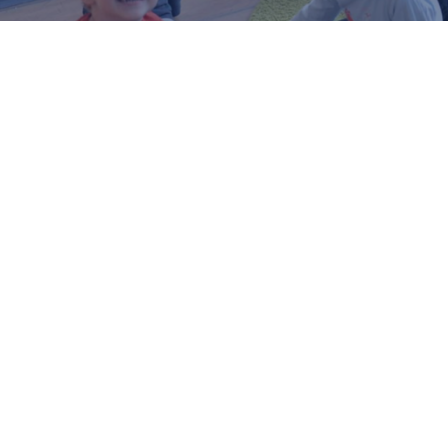
HET
A
m
AVONTUUR
D
OP DE EFIS
m
o
m
A
o