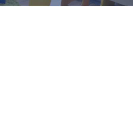
internationale van Skopje
zich voortdurend
 in Franse uitmuntendheid.
len dit binnenkort ook zijn voor de
de leraren inspelen op de problemen van
eren aanbieden zodat de leerlingen zo goed
citeiten.
gens de Franse onderwijsprogramma’s. Ons
 als uitstekend.