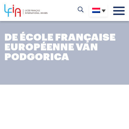
DE ÉCOLE FRANÇAISE
EUROPÉENNE VAN
PODGORICA
HET AVONTUUR OP DE EFEP
De École française européenne van Podgorica (EFEP) is
opgericht in 2018 en is daarmee de jongste Franse