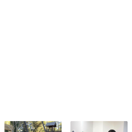
school in Europa. De school begon met zeven leerlingen
en telt er vandaag de dag 35, van kleuterschool tot
middelbare school. Het onderwijs is in
overeenstemming met de leerplannen en
onderwijsdoelstellingen van het Franse onderwijsstelsel.
De onderwijsdirecteur, een gekwalificeerde leraar van
het Frans Nationaal Onderwijs, heeft de leiding over de
EFEP en waarborgt de programma’s van het Frans
Nationaal Onderwijs. Naast intensieve Franse taallessen
biedt de school ook Montenegrijnse en Engelse
taalcursussen met moedertaalsprekers, waardoor de
deur naar cultuur openblijft.
De school wordt omringd door een mooie bergachtige
natuur en de nabijheid van de zee, ideaal voor het
aanbieden van verschillende recreatieve en sociale
activiteiten binnen het onderwijskader.