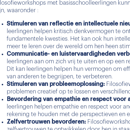
ilosofieworkshops met basisschoolleerlingen kunn
ijn, waaronder :
Stimuleren van reflectie en intellectuele ni
leerlingen helpen kritisch denkvermogen te on
fundamentele kwesties. Het kan ook hun intel
meer te leren over de wereld om hen heen stim
Communicatie- en luistervaardigheden verb
leerlingen aan om zich vrij te uiten en op een 
Dit kan leerlingen helpen hun vermogen om ef
van anderen te begrijpen, te verbeteren.
Stimuleren van probleemoplossing:
Filosofi
problemen creatief op te lossen en verschille
Bevordering van empathie en respect voor 
leerlingen helpen empathie en respect voor a
rekening te houden met de perspectieven en e
Zelfvertrouwen bevorderen:
Filosofieworksh
zelfvertrouwen te ontwikkelen door hen in staa