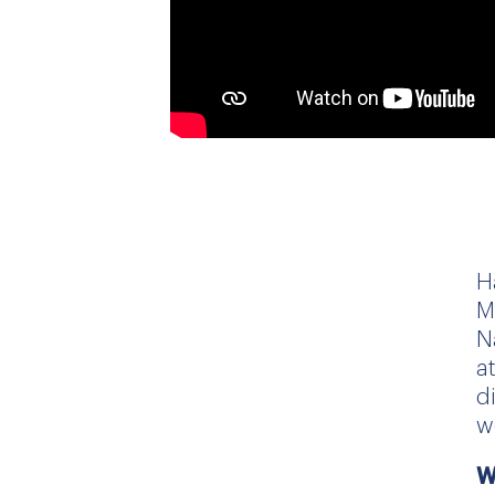
H
M
N
a
d
w
W