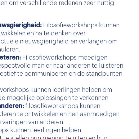
en om verschillende redenen zeer nuttig
euwsgierigheid:
Filosofieworkshops kunnen
twikkelen en na te denken over
lectuele nieuwsgierigheid en verlangen om
uleren.
eteren:
Filosofieworkshops moedigen
respectvolle manier naar anderen te luisteren.
fectief te communiceren en de standpunten
eworkshops kunnen leerlingen helpen om
nde mogelijke oplossingen te verkennen.
anderen:
filosofieworkshops kunnen
nderen te ontwikkelen en hen aanmoedigen
rvaringen van anderen.
ops kunnen leerlingen helpen
t te stellen hun mening te uiten en hun