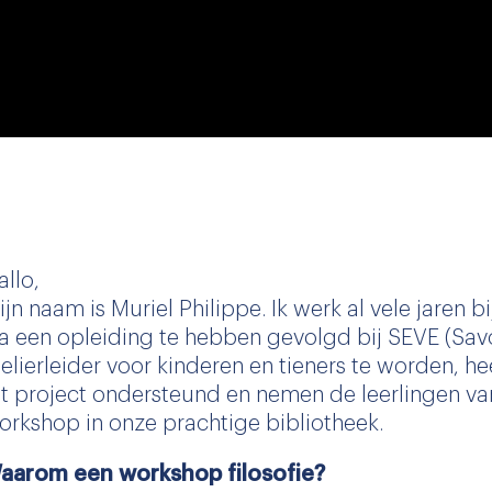
allo,
ijn naam is Muriel Philippe. Ik werk al vele jaren bi
a een opleiding te hebben gevolgd bij SEVE (Savoi
telierleider voor kinderen en tieners te worden, h
it project ondersteund en nemen de leerlingen v
orkshop in onze prachtige bibliotheek.
aarom een workshop filosofie?