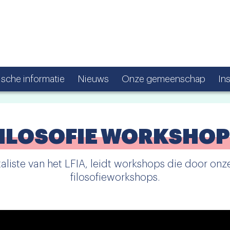
ische informatie
Nieuws
Onze gemeenschap
In
ILOSOFIE WORKSHO
ntaliste van het LFIA, leidt workshops die door o
filosofieworkshops.