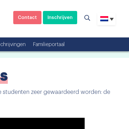
Contact
Inschrijven
schrijvingen
Familieportaal
PS
nze studenten zeer gewaardeerd worden: de