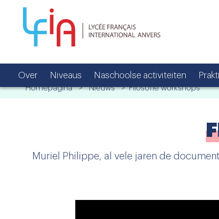
Over
Niveaus
Naschoolse activiteiten
Prakt
Homepagina
>
Nieuws
> Filosofie workshops
F
Muriel Philippe, al vele jaren de docume