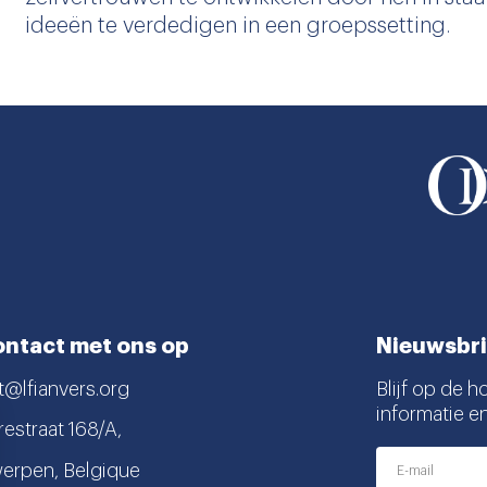
ideeën te verdedigen in een groepssetting.
ntact met ons op
Nieuwsbri
t@lfianvers.org
Blijf op de h
informatie e
estraat 168/A,
erpen, Belgique