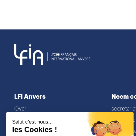
LFI Anvers
Neem co
Over
secretaria
Niveaus
Lamorinier
Inschrijvingen
2018 Antw