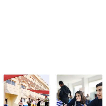
de plusieurs accréditations internationales attestant de
sa qualité pédagogique , il accueille les élèves de de la
Nursery à la Upper School et prépare les élèves de Y10 à
Y12 à l’IGCSE, grâce à une équipe d’enseignants très
reconnus au Caire.
Installé dans un campus moderne à New Cairo, le
campus peut accueillir 1 050 élèves et est doté de
nombreuses infrastructures sportives et récréatives :
une piscine, un gymnase et une salle de ballet en
intérieur, un terrain de sport et plusieurs espaces
récréatifs en extérieur. Un auditorium viendra bientôt
compléter les espaces mis à disposition des élèves.