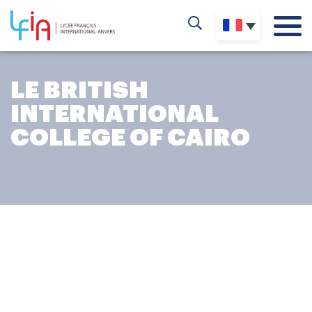
LE BRITISH
INTERNATIONAL
COLLEGE OF CAIRO
L'AVENTURE AU BICC
Le British International College of Cairo (BICC)
a ouvert
ses portes en 2016 au cœur de New Cairo. Bénéficiant