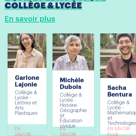
COLLÈGE & LYCÉE
En savoir plus
Garlone
Michèle
Lajonie
Dubois
Sacha
Collège &
Bentura
Collège &
Lycée -
Lycée -
Collège &
Lettres et
Histoire-
Lycée -
Arts
Géographie
Mathématiq
Plastiques
et
et
Éducation
Technologie
civique
EN
EN
EN SAVOIR
SAVOIR
SAVOIR
PLUS