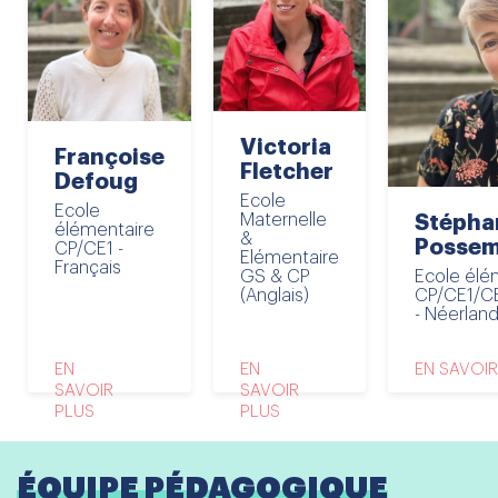
Victoria
Françoise
Fletcher
Defoug
Ecole
Ecole
Maternelle
Stépha
élémentaire
&
Possem
CP/CE1 -
Elémentaire
Français
GS & CP
Ecole élé
(Anglais)
CP/CE1/C
- Néerland
EN
EN
EN SAVOIR
SAVOIR
SAVOIR
PLUS
PLUS
ÉQUIPE PÉDAGOGIQUE