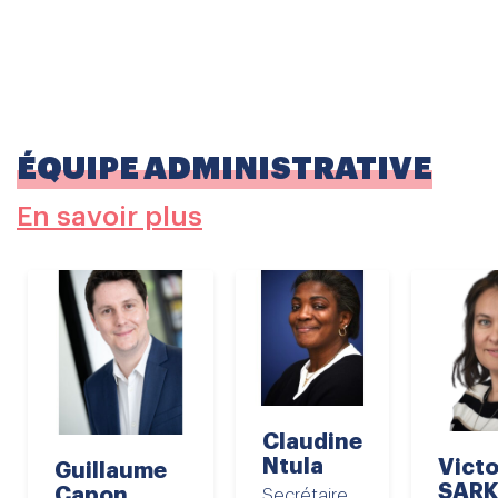
permanence ses méthodes d’apprentissages, en
se formant auprès de spécialistes de
l’enseignement notamment des langues et des
sciences éducatives.
ÉQUIPE ADMINISTRATIVE
En savoir plus
Claudine
Ntula
Victo
Guillaume
SARK
Capon
Secrétaire