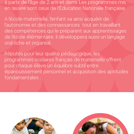
à partir de l’âge de 2 ans et demi. Les programmes mis
en œuvre sont ceux de l’Éducation Nationale française.
A l’école maternelle, l’enfant va ainsi acquérir de
l’autonomie et des connaissances tout en travaillant
des compétences qui le préparent aux apprentissages
de l’école élémentaire. Il développera aussi un langage
oral riche et organisé.
Réputés pour leur qualité pédagogique, les
programmes scolaires français de maternelle offrent
pour chaque élève un équilibre subtil entre
épanouissement personnel et acquisition des aptitudes
fondamentales :