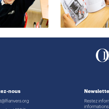
tez-nous
Newslette
t@lfianvers.org
Restez infor
informations