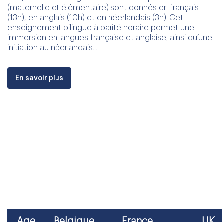
(maternelle et élémentaire) sont donnés en français
(13h), en anglais (10h) et en néerlandais (3h). Cet
enseignement bilingue à parité horaire permet une
immersion en langues française et anglaise, ainsi qu’une
initiation au néerlandais...
En savoir plus
EQUIVALENCES DU SYSTÈME
SCOLAIRE
Retrouvez dans le tableau les équivalences du système
scolaire :
Age
Belgique
France
UK