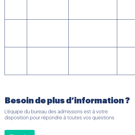
4ème
Year
16
2nde Lycée
secondaire
11
ans
16-
5ème
Year
17
1ère Lycée
secondaire
12
ans
17-
6ème
Terminale
Year
18
secondaire
Lycée
13
ans
Besoin de plus d’information ?
L'équipe du bureau des admissions est à votre
disposition pour répondre à toutes vos questions.