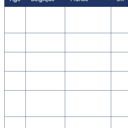
Grande
5-6
Year
maternelle
Section
ans
1
maternelle
6-7
1ère
CP: Cours
Year
ans
primaire
préparatoires
2
7-8
2ème
CE1: Cours
Year
ans
primaire
élémentaires
3
8-9
3ème
CE2: Cours
Year
ans
primaire
élémentaires
4
9-
CM1: Cours
4ème
Year
10
moyen 1ère
primaire
5
ans
année
10-
CM2: Cous
5ème
Year