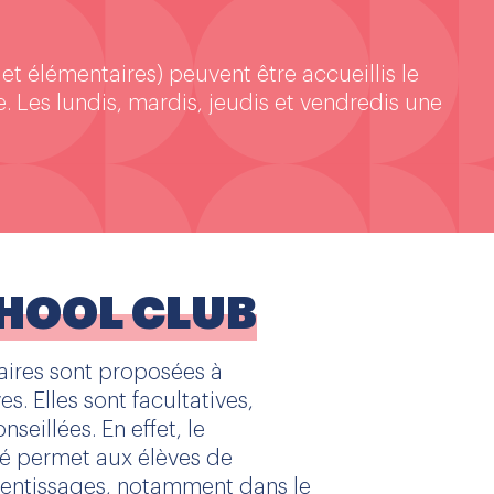
 et élémentaires) peuvent être accueillis le
ie. Les lundis, mardis, jeudis et vendredis une
HOOL CLUB
laires sont proposées à
es. Elles sont facultatives,
eillées. En effet, le
é permet aux élèves de
rentissages, notamment dans le