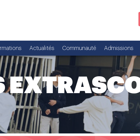
ormations
Actualités
Communauté
Admissions
S EXTRASC