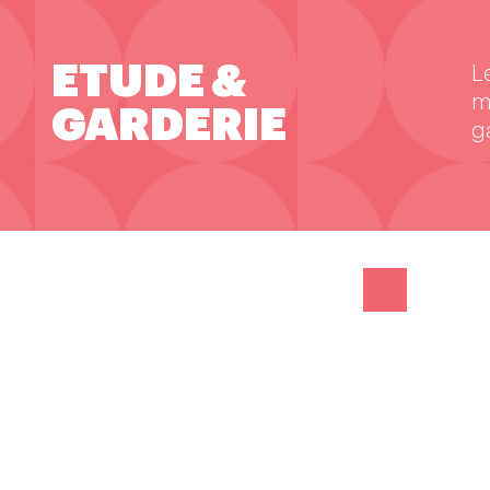
ETUDE &
L
m
GARDERIE
g