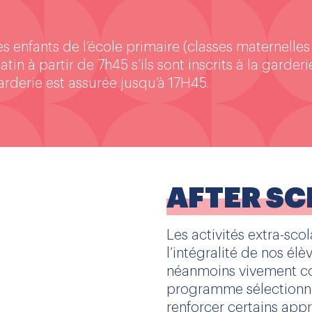
es enfants de l’école primaire (classes maternelles
atin à partir de 7h45 s’ils sont inscrits à la garder
arderie est assurée jusqu’à 17H45.
AFTER SC
Les activités extra-sco
l’intégralité de nos élèv
néanmoins vivement cons
programme sélectionn
renforcer certains app