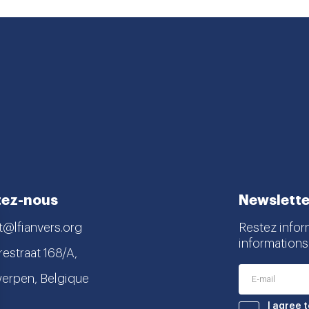
tez-nous
Newslette
t@lfianvers.org
Restez infor
informations
estraat 168/A,
erpen, Belgique
nstagram
book
I agree 