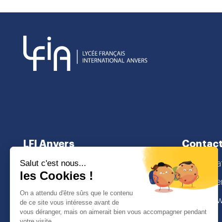
LFI Anvers
Contac
À propos
secretaria
Cursus scolaire
Lamorinier
Admissions
2018 Antw
I
Face