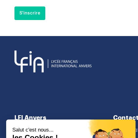
S'inscrire
LFI Anvers
Contac
À propos
secretaria
Cursus scolaire
Lamorinier