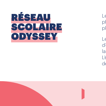
RÉSEAU
L
p
SCOLAIRE
p
ODYSSEY
L
d
l
L
d