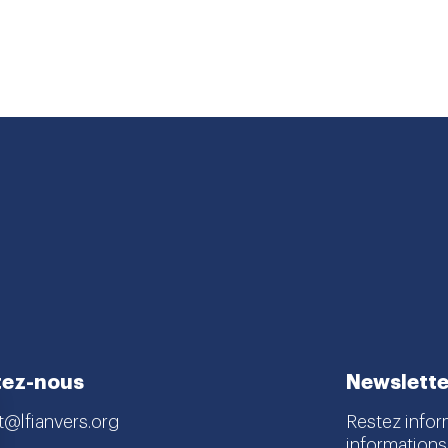
tez-nous
Newslette
t@lfianvers.org
Restez infor
informations
estraat 168/A,