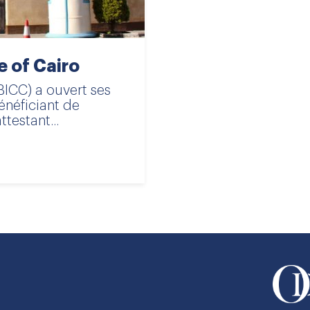
e of Cairo
(BICC) a ouvert ses
énéficiant de
testant...