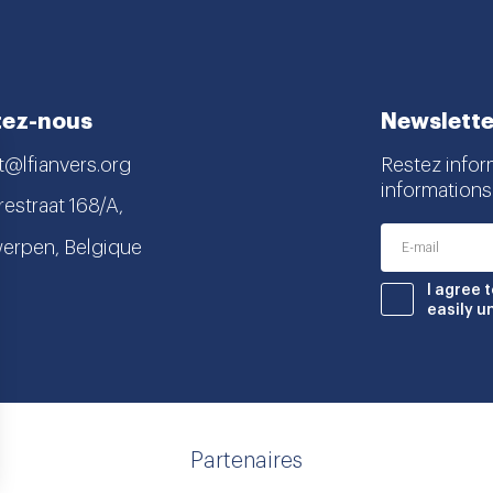
tez-nous
Newslette
t@lfianvers.org
Restez infor
informations
estraat 168/A,
erpen, Belgique
nstagram
book
I agree 
easily u
Partenaires