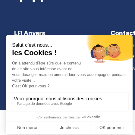
LFI Anvers
Contac
À propos
secretaria
Cursus scolaire
Lamorinier
Admissions
2018 Antw
I
Face