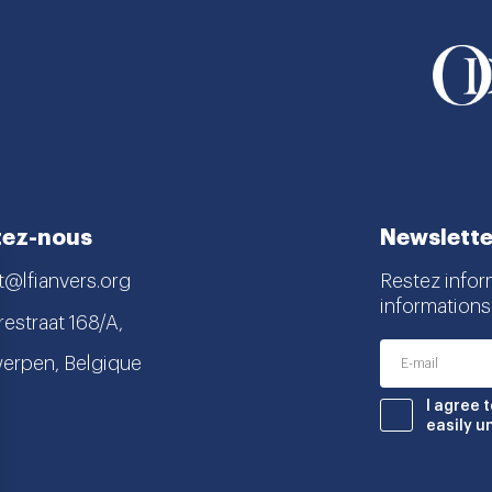
tez-nous
Newslette
t@lfianvers.org
Restez infor
informations
estraat 168/A,
erpen, Belgique
nstagram
book
I agree 
easily u