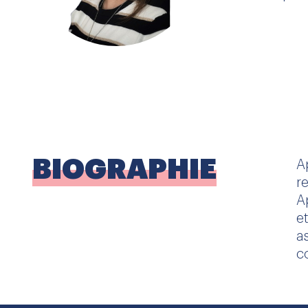
BIOGRAPHIE
A
r
A
e
a
c