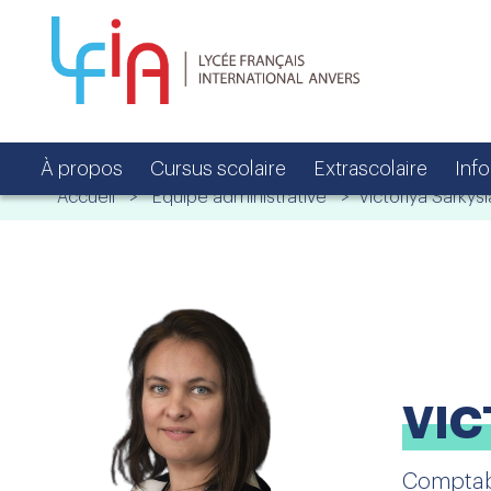
À propos
Cursus scolaire
Extrascolaire
Inf
Accueil
>
Équipe administrative
> Victoriya Sarkysi
VIC
Comptab