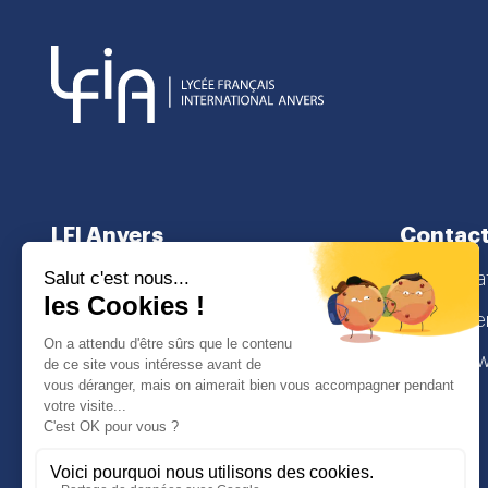
LFI Anvers
Contac
À propos
secretaria
Cursus scolaire
Lamorinier
Admissions
2018 Antw
I
Face