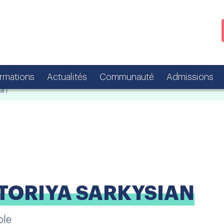
ormations
Actualités
Communauté
Admissions
an
TORIYA SARKYSIAN
le