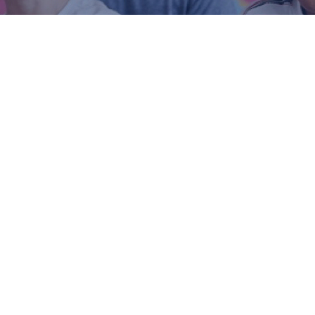
‘École française de Saint-Pétersbourg
est un étab
ar le Ministère français de l’Éducation nationale
angue française rigoureux, complété par un enseig
 tous ses élèves, dès la toute petite section de ma
onstituant les fondements solides d’une éducation
e campus de l’EFSP, entièrement rénové en 2014, 
roximité des principaux sites historiques et culturel
gréables.
 la rentrée de septembre 2021, l’EFSP accueille les
ection de maternelle jusqu’au CM2, et du secondair