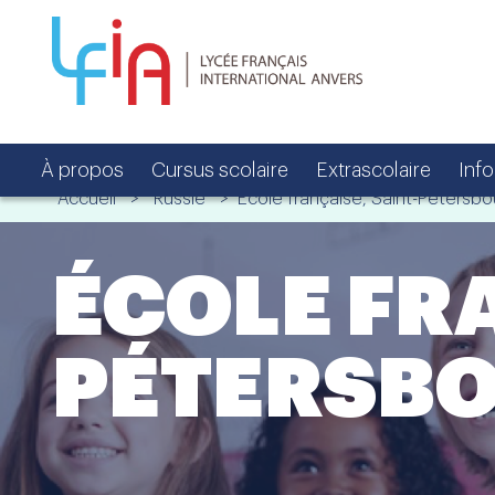
À propos
Cursus scolaire
Extrascolaire
Inf
Accueil
>
Russie
> École française, Saint-Pétersbo
ÉCOLE FR
PÉTERSB