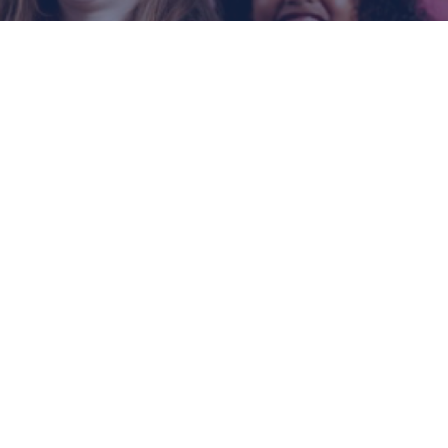
L'AVENTURE
L
p
À L'ÉCOLE
l
FRANÇAISE
à
c
DE SAINT
L
PÉTERSBOURG
p
a
À
s