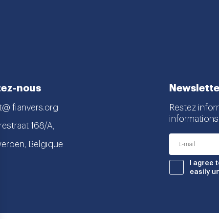
tez-nous
Newslette
t@lfianvers.org
Restez infor
informations
estraat 168/A,
erpen, Belgique
nstagram
book
I agree 
easily u
Partenaires