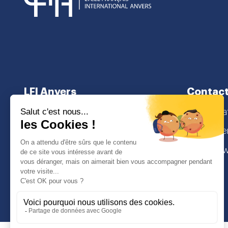
LFI Anvers
Contac
À propos
secretaria
Cursus scolaire
Lamorinier
Admissions
2018 Antw
I
Face