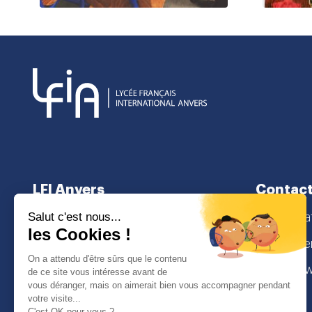
LFI Anvers
Contac
À propos
secretaria
Cursus scolaire
Lamorinier
Admissions
2018 Antw
I
Face