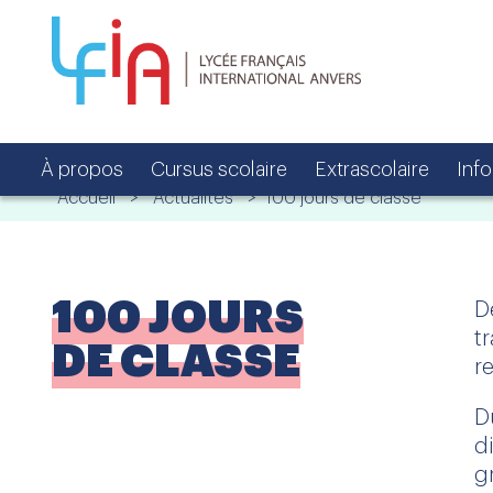
À propos
Cursus scolaire
Extrascolaire
Inf
Accueil
>
Actualités
> 100 jours de classe
100 JOURS
D
t
DE CLASSE
r
D
d
g