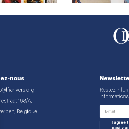
tez-nous
Newslette
t@lfianvers.org
Restez infor
informations
estraat 168/A,
erpen, Belgique
nstagram
book
I agree 
easily u