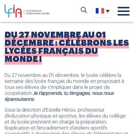
DU 27 NOVEMBRE AU 01
DÉCEMBRE : CÉLÉBRONS LES
LYCÉES FRANÇAIS DU
MONDE !
Du 27 novembre au 01 décembre, le lycée célèbre la
semaine des lycée français du monde en proposant à
tous ses élèves de s’impliquer dans le projet de
coopération
Je t’apprends, tu t’engages, nous nous
épanouissons
.
Sous la direction d’Estelle Hérou, professesur
d’education physique et sportive, les élèves du collège
et du lycée prennent en charge la préparation,
l’explication et l’encadrement d’ateliers sportifs
coopératifs à destination des élèves de l’élémentaire et