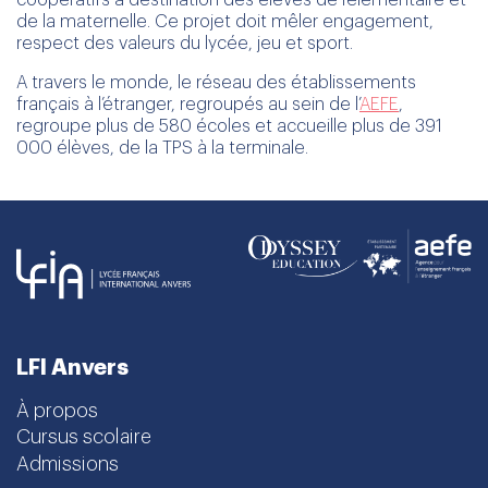
de la maternelle. Ce projet doit mêler engagement,
respect des valeurs du lycée, jeu et sport.
A travers le monde, le réseau des établissements
français à l’étranger, regroupés au sein de l’
AEFE
,
regroupe plus de 580 écoles et accueille plus de 391
000 élèves, de la TPS à la terminale.
LFI Anvers
À propos
Cursus scolaire
Admissions