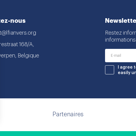
tez-nous
Newslette
t@lfianvers.org
Restez infor
informations
estraat 168/A,
erpen, Belgique
nstagram
book
I agree 
easily u
Partenaires