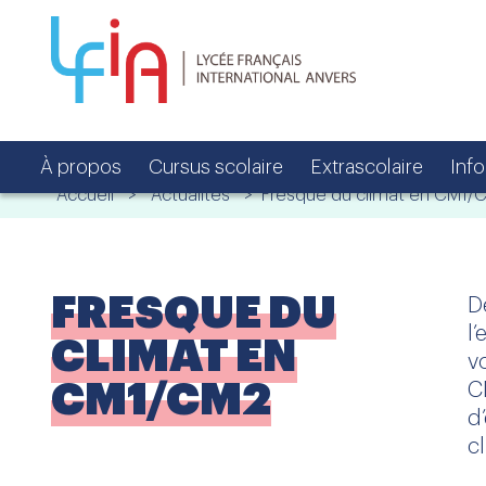
À propos
Cursus scolaire
Extrascolaire
Inf
Accueil
>
Actualités
> Fresque du climat en CM1/
FRESQUE DU
D
l
CLIMAT EN
v
CM1/CM2
C
d
c