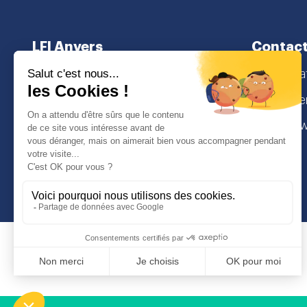
LFI Anvers
Contac
À propos
secretaria
Cursus scolaire
Lamorinier
Admissions
2018 Antw
I
Face